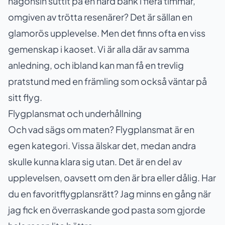
någonsin suttit på en hård bänk i flera timmar,
omgiven av trötta resenärer? Det är sällan en
glamorös upplevelse. Men det finns ofta en viss
gemenskap i kaoset. Vi är alla där av samma
anledning, och ibland kan man få en trevlig
pratstund med en främling som också väntar på
sitt flyg.
Flygplansmat och underhållning
Och vad sägs om maten? Flygplansmat är en
egen kategori. Vissa älskar det, medan andra
skulle kunna klara sig utan. Det är en del av
upplevelsen, oavsett om den är bra eller dålig. Har
du en favoritflygplansrätt? Jag minns en gång när
jag fick en överraskande god pasta som gjorde