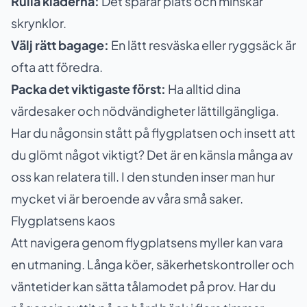
Rulla kläderna:
Det sparar plats och minskar
skrynklor.
Välj rätt bagage:
En lätt resväska eller ryggsäck är
ofta att föredra.
Packa det viktigaste först:
Ha alltid dina
värdesaker och nödvändigheter lättillgängliga.
Har du någonsin stått på flygplatsen och insett att
du glömt något viktigt? Det är en känsla många av
oss kan relatera till. I den stunden inser man hur
mycket vi är beroende av våra små saker.
Flygplatsens kaos
Att navigera genom flygplatsens myller kan vara
en utmaning. Långa köer, säkerhetskontroller och
väntetider kan sätta tålamodet på prov. Har du