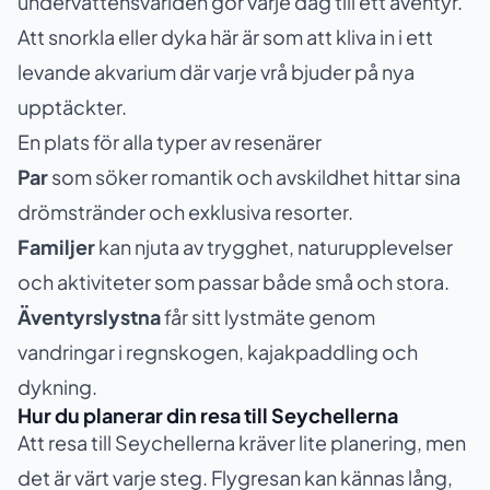
undervattensvärlden gör varje dag till ett äventyr.
Att snorkla eller dyka här är som att kliva in i ett
levande akvarium där varje vrå bjuder på nya
upptäckter.
En plats för alla typer av resenärer
Par
som söker romantik och avskildhet hittar sina
drömstränder och exklusiva resorter.
Familjer
kan njuta av trygghet, naturupplevelser
och aktiviteter som passar både små och stora.
Äventyrslystna
får sitt lystmäte genom
vandringar i regnskogen, kajakpaddling och
dykning.
Hur du planerar din resa till Seychellerna
Att resa till Seychellerna kräver lite planering, men
det är värt varje steg. Flygresan kan kännas lång,