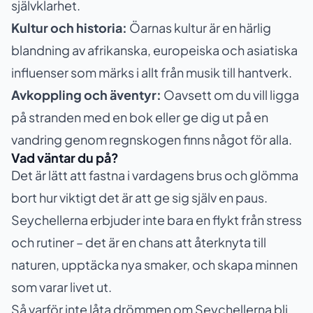
självklarhet.
Kultur och historia:
Öarnas kultur är en härlig
blandning av afrikanska, europeiska och asiatiska
influenser som märks i allt från musik till hantverk.
Avkoppling och äventyr:
Oavsett om du vill ligga
på stranden med en bok eller ge dig ut på en
vandring genom regnskogen finns något för alla.
Vad väntar du på?
Det är lätt att fastna i vardagens brus och glömma
bort hur viktigt det är att ge sig själv en paus.
Seychellerna erbjuder inte bara en flykt från stress
och rutiner – det är en chans att återknyta till
naturen, upptäcka nya smaker, och skapa minnen
som varar livet ut.
Så varför inte låta drömmen om Seychellerna bli